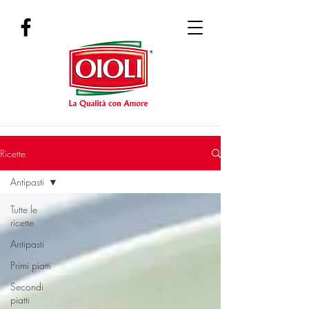
Ricette
Antipasti
Tutte le
ricette
Antipasti
Primi piatti
Secondi
piatti