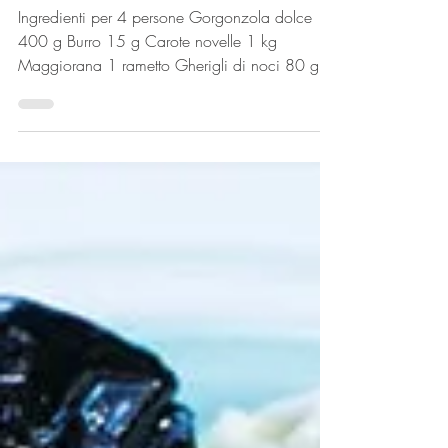
Tortino di carote al
gorgonzola
Ingredienti per 4 persone Gorgonzola dolce
400 g Burro 15 g Carote novelle 1 kg
Maggiorana 1 rametto Gherigli di noci 80 g
Uova n. 3 Sale...